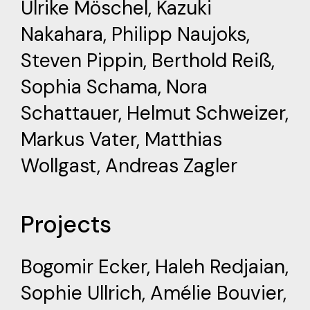
Ulrike Möschel
,
Kazuki
Nakahara
,
Philipp Naujoks
,
Steven Pippin,
Berthold Reiß,
Sophia Schama
,
Nora
Schattauer
,
Helmut Schweizer
,
Markus Vater
,
Matthias
Wollgast
,
Andreas Zagler
Projects
Bogomir Ecker
,
Haleh Redjaian
,
Sophie Ullrich
, Amélie Bouvier,