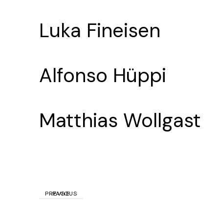
Luka Fineisen
Alfonso Hüppi
Matthias Wollgast
PREVIOUS
PREVIOUS
PAGE
PAGE