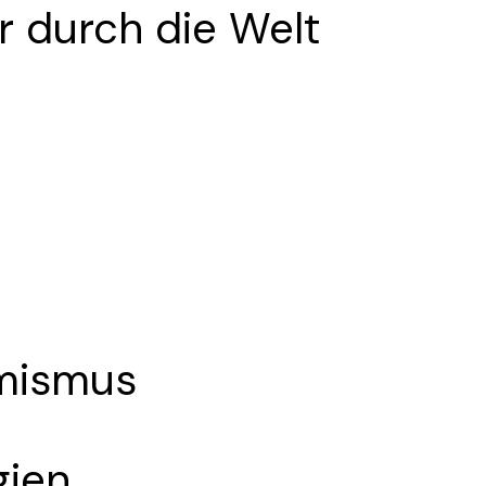
er durch die Welt
imismus
gien