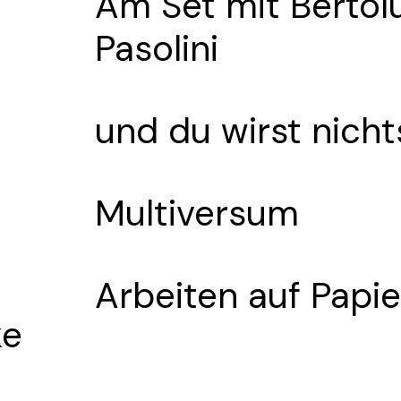
Am Set mit Bertol
Pasolini
und du wirst nich
Multiversum
Arbeiten auf Papie
ke