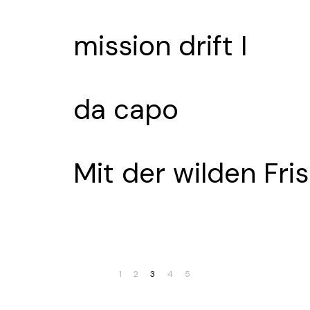
mission drift I
da capo
Mit der wilden Fr
1
2
3
4
5