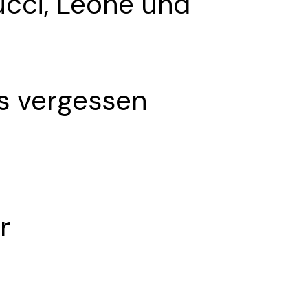
ucci, Leone und
ts vergessen
r