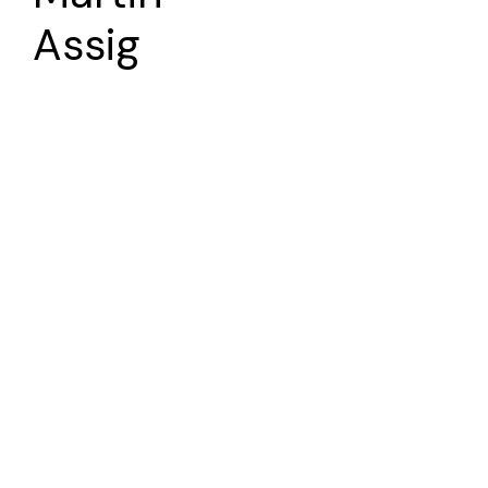
Assig
Terms of use
,
Login
© 2022, Galerie Rupert Pfab