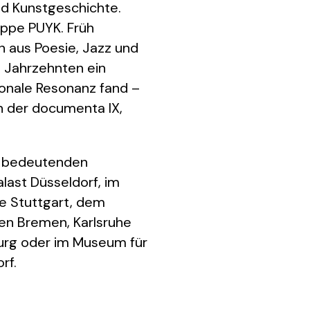
und Kunstgeschichte.
uppe PUYK. Früh
 aus Poesie, Jazz und
n Jahrzehnten ein
ionale Resonanz fand –
n der documenta IX,
en bedeutenden
ast Düsseldorf, im
e Stuttgart, dem
len Bremen, Karlsruhe
burg oder im Museum für
rf.