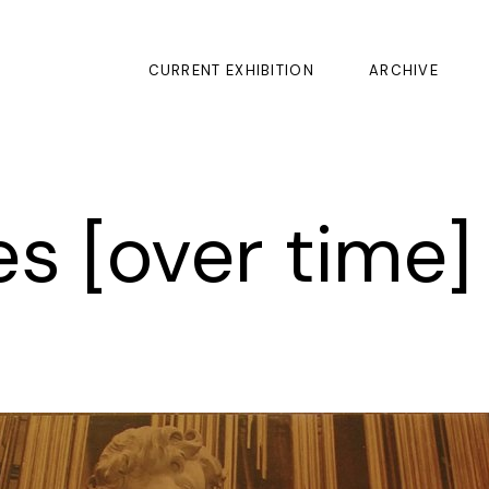
CURRENT EXHIBITION
ARCHIVE
es [over time]